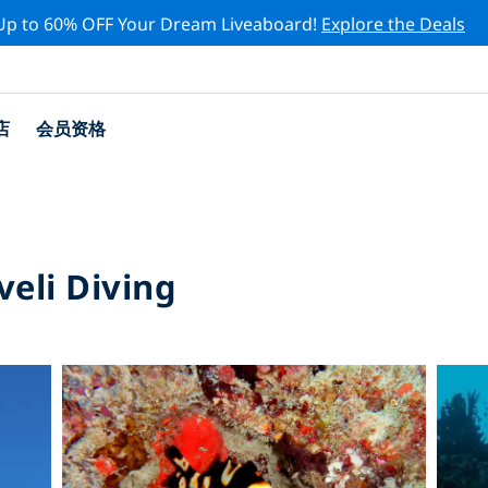
Up to 60% OFF Your Dream Liveaboard!
Explore the Deals
店
会员资格
veli Diving