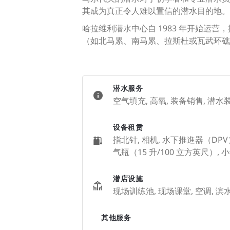
其成为真正令人难以置信的潜水目的地。
哈拉维利潜水中心自 1983 年开始运营，
（如北马累、南马累、拉斯杜或瓦武环礁
潜水服务
空气填充, 高氧, 装备销售, 潜
设备租赁
指北针, 相机, 水下推進器（DPV）,
气瓶（15 升/100 立方英尺）, 
潜店设施
现场训练池, 现场课堂, 空调, 滨水地区
其他服务