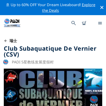
🚢 Up to 60% OFF Your Dream Liveaboard!
Explore
the Deals
瑞士
Club Subaquatique De Vernier
(CSV)
PADI 5星教练发展度假村