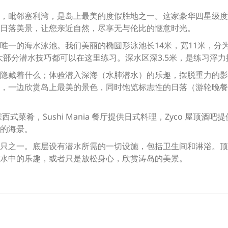
，毗邻塞利湾，是岛上最美的度假胜地之一。这家豪华四星级度
日落美景，让您亲近自然，尽享无与伦比的惬意时光。
唯一的海水泳池。我们美丽的椭圆形泳池长14米，宽11米，分为
大部分潜水技巧都可以在这里练习。深水区深3.5米，是练习浮
隐藏着什么；体验潜入深海（水肺潜水）的乐趣，摆脱重力的影响；
，一边欣赏岛上最美的景色，同时饱览标志性的日落（游轮晚餐
西式菜肴，Sushi Mania 餐厅提供日式料理，Zyco 屋顶
的海景。
只之一。底层设有潜水所需的一切设施，包括卫生间和淋浴。顶
水中的乐趣，或者只是放松身心，欣赏涛岛的美景。