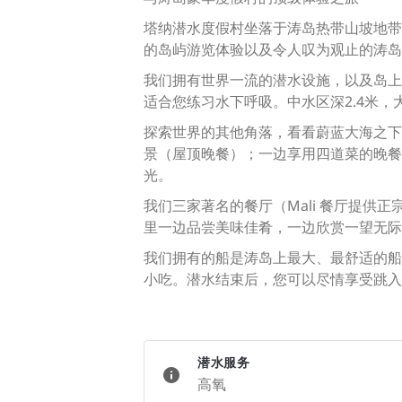
塔纳潜水度假村坐落于涛岛热带山坡地带
的岛屿游览体验以及令人叹为观止的涛岛
我们拥有世界一流的潜水设施，以及岛上
适合您练习水下呼吸。中水区深2.4米，
探索世界的其他角落，看看蔚蓝大海之下
景（屋顶晚餐）；一边享用四道菜的晚餐
光。
我们三家著名的餐厅（Mali 餐厅提供正宗
里一边品尝美味佳肴，一边欣赏一望无际
我们拥有的船是涛岛上最大、最舒适的船
小吃。潜水结束后，您可以尽情享受跳入
潜水服务
高氧