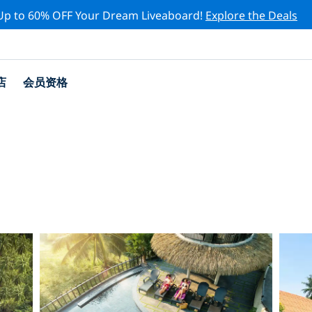
Up to 60% OFF Your Dream Liveaboard!
Explore the Deals
店
会员资格