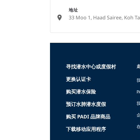
地址
33 Moo 1, Haad Sairee, Koh Ta
None
寻找潜水中心或度假村
走
更换认证卡
购买潜水保险
P
预订水肺潜水度假
购买 PADI 品牌商品
在
下载移动应用程序