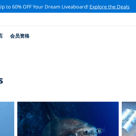
Up to 60% OFF Your Dream Liveaboard!
Explore the Deals
店
会员资格
s