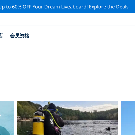
Up to 60% OFF Your Dream Liveaboard!
Explore the Deals
店
会员资格