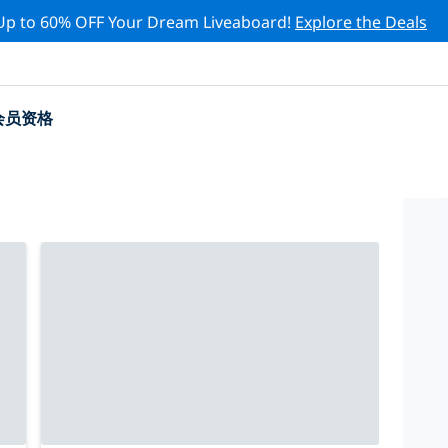
Up to 60% OFF Your Dream Liveaboard!
Explore the Deals
会员资格