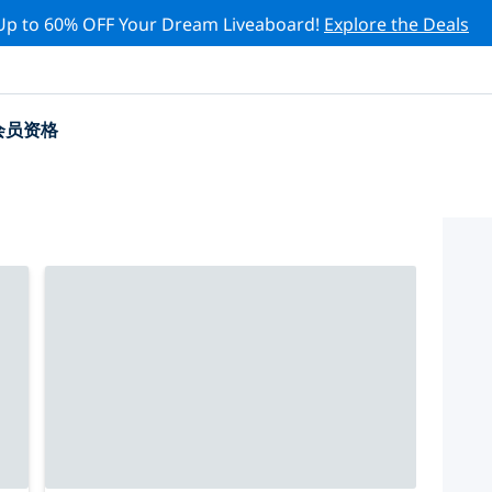
Up to 60% OFF Your Dream Liveaboard!
Explore the Deals
会员资格