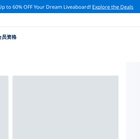
Up to 60% OFF Your Dream Liveaboard!
Explore the Deals
会员资格