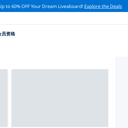
Up to 60% OFF Your Dream Liveaboard!
Explore the Deals
会员资格