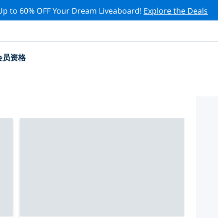
Up to 60% OFF Your Dream Liveaboard!
Explore the Deals
会员资格