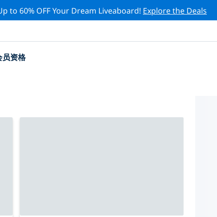
Up to 60% OFF Your Dream Liveaboard!
Explore the Deals
会员资格