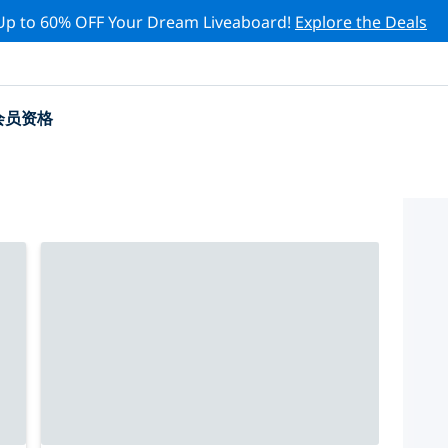
Up to 60% OFF Your Dream Liveaboard!
Explore the Deals
会员资格