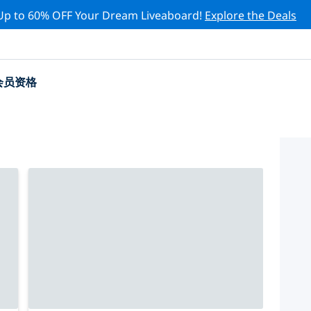
Up to 60% OFF Your Dream Liveaboard!
Explore the Deals
会员资格