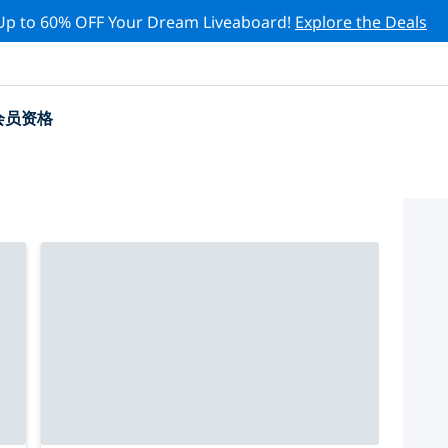
Up to 60% OFF Your Dream Liveaboard!
Explore the Deals
会员资格