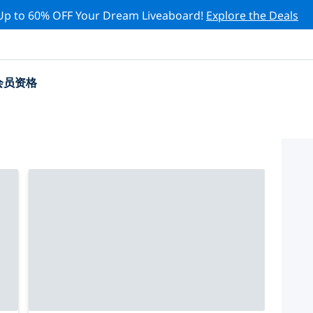
Up to 60% OFF Your Dream Liveaboard!
Explore the Deals
会员资格