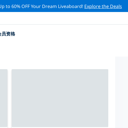
Up to 60% OFF Your Dream Liveaboard!
Explore the Deals
会员资格