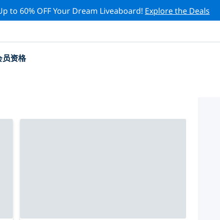
Up to 60% OFF Your Dream Liveaboard!
Explore the Deals
会员资格