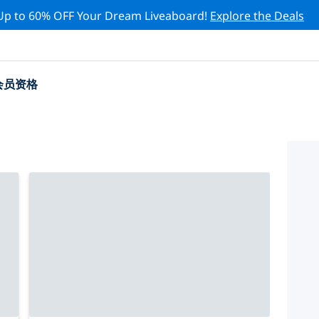
Up to 60% OFF Your Dream Liveaboard!
Explore the Deals
会员资格