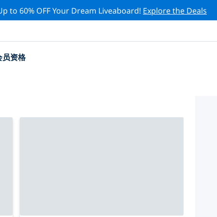
Up to 60% OFF Your Dream Liveaboard!
Explore the Deals
会员资格