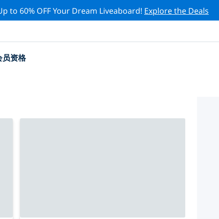
Up to 60% OFF Your Dream Liveaboard!
Explore the Deals
会员资格