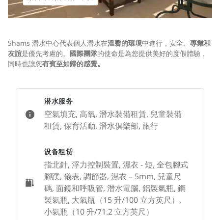
Shams 潛水中心代表個人潛水在
溫馨的環境
中進行，安全、
專業和
友誼
是優先考慮的。
國際
團隊
的使命是為您提供美好的度假體驗，
同時也讓您
有賓至如歸的感覺。
潜水服务
空氣填充, 高氧, 潛水裝備租賃, 兒童裝備
租賃, 保育活動, 潛水俱樂部, 旅行
设备租赁
指北針, 浮力控制裝置, 濕衣 - 短, 全包腳式
腳蹼, 儀表, 調節器, 濕衣 – 5mm, 兒童尺
碼, 面鏡和呼吸管, 潛水電腦, 鋁製氣瓶, 鋼
製氣瓶, 大氣瓶（15 升/100 立方英尺）,
小氣瓶（10 升/71.2 立方英尺）