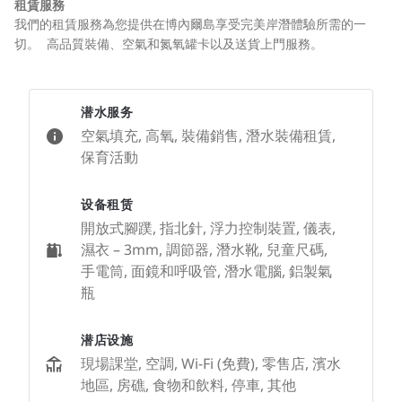
租賃服務
我們的租賃服務為您提供在博內爾島享受完美岸潛體驗所需的一
切。
高品質裝備、空氣和氮氧罐卡以及送貨上門服務。
潜水服务
空氣填充, 高氧, 裝備銷售, 潛水裝備租賃,
保育活動
设备租赁
開放式腳蹼, 指北針, 浮力控制裝置, 儀表,
濕衣 – 3mm, 調節器, 潛水靴, 兒童尺碼,
手電筒, 面鏡和呼吸管, 潛水電腦, 鋁製氣
瓶
潜店设施
現場課堂, 空調, Wi-Fi (免費), 零售店, 濱水
地區, 房礁, 食物和飲料, 停車, 其他