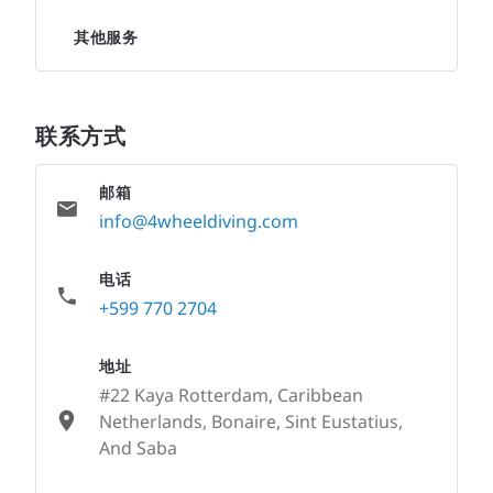
其他服务
联系方式
邮箱
info@4wheeldiving.com
电话
+599 770 2704
地址
#22 Kaya Rotterdam, Caribbean
Netherlands, Bonaire, Sint Eustatius,
And Saba
None