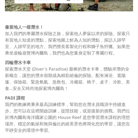
像當地人一樣潛水！
加入我們的專屬潛水探險之旅，探索他人夢寐以求的探險。探索只
有當地人知道的潛點，探索地圖上鮮為人知的潛點，探訪人跡罕
至、人跡罕至的地方。我們擅長客製化行程和獅子魚狩獵。如果您
乘坐遊輪遊覽博內爾島，我們也為您量身定制了專屬行程。
四輪潛水卡車
探索潛水天堂 (Diver's Paradise) 最棒的潛水卡車，體驗岸潛的全
新概念，讓您的潛水假期成為精彩絕倫的探險。配有淋浴、遮陽
篷、保險箱、緊急氧氣、急救包、冷藏箱、椅子、桌子、冷飲、美
食…安全又時尚地探索博內爾島！
PADI 課程
我們的教練將秉承最高訓練標準，幫助您在潛水員職涯中持續進
步。您可以在這裡開啟訓練，提陞技能，或迎接新的挑戰。我們位
於博內爾島海洋國家公園的 House Reef 是您學習潛水課程的理想
場所。穩定的氣候和無與倫比的絕美景色將簡化您的學習，讓您在
平靜安全的環境中學習。