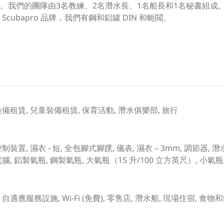
我們的團隊由3名教練、2名潛水長、1名船長和1名秘書組成。
ubapro 品牌，我們有鋼和鋁罐 DIN 和軛閥。
裝備租賃, 兒童裝備租賃, 保育活動, 潛水俱樂部, 旅行
裝置, 濕衣 - 短, 全包腳式腳蹼, 儀表, 濕衣 – 3mm, 調節器, 潛水靴
腦, 鋁製氣瓶, 鋼製氣瓶, 大氣瓶（15 升/100 立方英尺）, 小氣瓶（
現場課堂, 自適應服務設施, Wi-Fi (免費), 零售店, 潛水船, 現場住宿, 食物