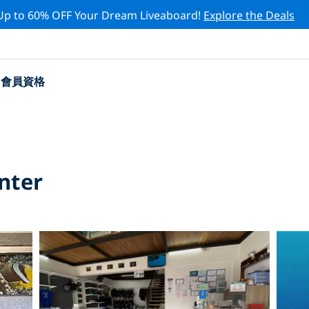
Up to 60% OFF Your Dream Liveaboard!
Explore the Deals
會員資格
nter