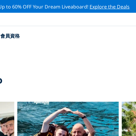
Up to 60% OFF Your Dream Liveaboard!
Explore the Deals
會員資格
o