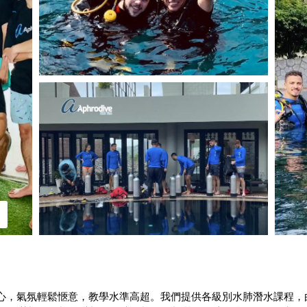
水中心，氣氛輕鬆愜意，教學水準高超。我們提供各級別水肺潛水課程，由