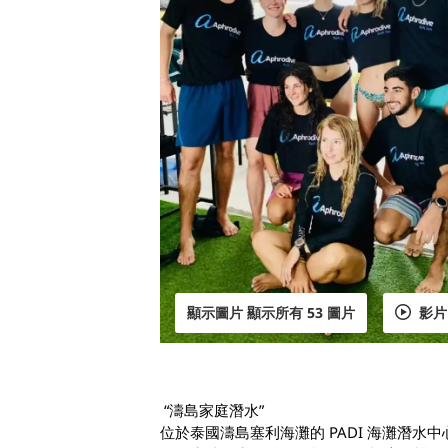
顯示圖片 顯示所有 53 圖片
影片
 “濤島家庭潛水” 
位於泰國濤島塞利海灘的 PADI 海灘潛