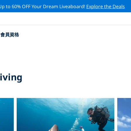
Up to 60% OFF Your Dream Liveaboard!
Explore the Deals
會員資格
iving