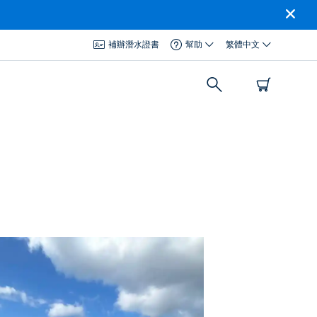
補辦潛水證書
幫助
繁體中文