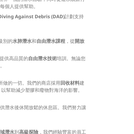
每個人提供幫助。
Diving Against Debris (DAD)
計劃支持
級別的
水肺潛水
和
自由潛水課程
，從
開放
提供高品質的
自由潛水技術
培訓。無論您
。
所做的一切。我們的商店採用
回收材料
建
，以幫助減少塑膠和廢物對海洋的影響。
供潛水後休閒放鬆的休息區。我們努力讓
域潛水
到
高級探險
，我們經驗豐富的員工