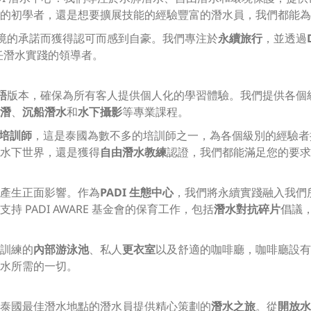
的初學者，還是想要擴展技能的經驗豐富的潛水員，我們都能為
境的承諾而獲得認可而感到自豪。我們專注於
永續旅行
，並透過
任潛水實踐的領導者。
語
版本，確保為所有客人提供個人化的學習體驗。我們提供各個
潛
、
沉船潛水
和
水下攝影
等專業課程。
練培訓師
，這是泰國為數不多的培訓師之一，為各個級別的經驗者
水下世界，還是獲得
自由潛水教練
認證，我們都能滿足您的要求
產生正面影響。作為
PADI 生態中心
，我們將永續實踐融入我們
 PADI AWARE 基金會的保育工作，包括
潛水對抗碎片
倡議
訓練的
內部游泳池
、私人
更衣室
以及舒適的咖啡廳，咖啡廳設有
水所需的一切。
泰國最佳潛水地點的潛水員提供精心策劃的
潛水之旅
。從
開放水