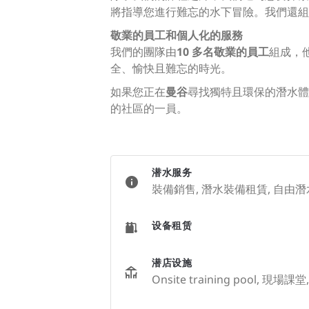
將指導您進行難忘的水下冒險。我們還組
敬業的員工和個人化的服務
我們的團隊由
10 多名敬業的員工
組成，
全、愉快且難忘的時光。
如果您正在
曼谷
尋找獨特且環保的潛水體
的社區的一員。
潜水服务
裝備銷售, 潛水裝備租賃, 自由潛
设备租赁
潜店设施
Onsite training pool, 現場