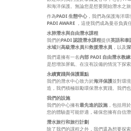
和海洋保護。無論您是想要開始潛水之旅
作為
PADI 生態中心
，我們為保護海洋環
PADI AWARE
，這使我們成為曼谷負責
水肺潛水與自由潛水課程
我們的
PADI 認證潛水課程
提供
英語和泰
水域
到
高級潛水員
和
救援潛水員
，以及
深
我們還擁有一名
內部 PADI 自由潛水教
是想增加屏氣、在沒有設備的情況下探索
永續實踐與保護重點
我們的潛水中心致力於
海洋保護
並對環境
造，我們積極鼓勵環保潛水實踐。我們也支持
我們的設施
我們的中心擁有
最先進的設施
，包括用於
您的體驗盡可能舒適，確保您擁有自信潛
潛水旅行和旅行計劃
除了我們的課程之外，我們還為想要探索