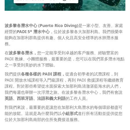
波多黎各潛水中心 (Puerto Rico Diving)
是一家小型、友善、家庭
經營的
PADI 5* 潛水中心
，位於波多黎各大加那利島。我們很榮幸
能夠在加那利群島提供有趣、個人化且高安全標準的水肺潛水服
務。
在
波多黎各潛水，
您一定能享受到卓越的客戶服務、經驗豐富的
PADI 教練、小團體服務，最重要的是，您可以在我們眾多潛水地點
之一享受到美妙的水下體驗。
我們提供
各種各樣的 PADI 課程，
從適合初學者的試潛課程，到
PADI 開放水域課程等入門級課程，再到 PADI 救援課程等繼續教育
課程。對於那些希望從水面探索大加那利島清澈湛藍海水的人們，
我們每週也舉辦一次浮潛之旅。在波多黎各潛水中心，我們有會說
英語、西班牙語、法語和義大利語
的工作人員。
對我們來說，最重要的是讓您在加那利大島潛水的每個環節都盡可
能的放鬆。這就是為什麼我們以
小組形式
進行所有活動並提供從您
位於大加那利島南部的住所免費接送服務。