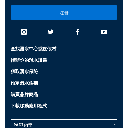
注冊
查找潛水中心或度假村
補辦你的潛水證書
獲取潛水保險
預定潛水假期
購買品牌商品
下載移動應用程式
PADI 內部
keyboard_arrow_down