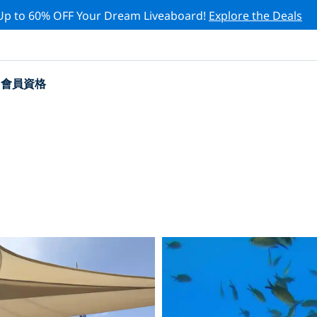
Up to 60% OFF Your Dream Liveaboard!
Explore the Deals
會員資格