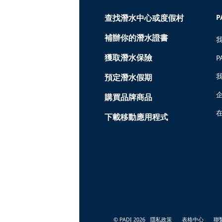
查找潛水中心或度假村
P
補辦你的潛水證書
獲取潛水保險
P
預定潛水假期
購買品牌商品
在
下載移動應用程式
© PADI 2026
隱私政策
表格中心
聯