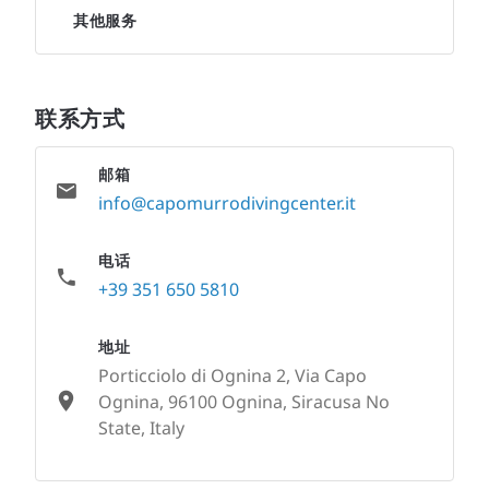
其他服务
联系方式
邮箱
info@capomurrodivingcenter.it
电话
+39 351 650 5810
地址
Porticciolo di Ognina 2, Via Capo
Ognina, 96100 Ognina, Siracusa No
State, Italy
None