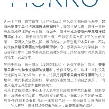
近兩千年前，維吉爾在《埃涅阿斯紀》中歌頌了錫拉庫薩海岸、
普
萊米里奧
半島和
卡波穆羅迪波爾科
角，幾個世紀以來，這裡一直被
視為陸地與海洋的分界線；而如今，這裡已成為
普萊米里奧海洋保
護區
的中心。我們將從這裡出發，帶領您探索水面上下的自然美
景，一同潛入充滿歷史與生機的海洋。如果您是潛水愛好者，不妨
前往
位於錫拉庫薩的卡波穆羅潛水中心。
憑藉多年的行業經驗，卡
波穆羅潛水中心團隊將為您提供潛水課程，讓您在地中海最美麗的
海域之一安全潛水。
近兩千年前，維吉爾在《埃涅阿斯紀》中歌頌了敘拉古海岸、
普萊
米里奧
半島和
卡波穆羅迪波爾科，
幾個世紀以來，這裡一直被視為
陸地與海洋的分界線。如今，這裡是
普萊米里奧海洋保護區
的核心
地帶。我們將從這裡開始，帶領您探索海面上下的自然美景，一同
潛入這片充滿歷史與生機的海洋。
憑藉卡波穆羅潛水中心工作人員豐富的經驗和專業的服務，您將使
用一流的高性能設備，在絕對安全的環境下探索這片奇妙的海域。
對於任何想要為假期增添一抹獨特色彩——感受蔚藍大海的壯麗
——的人來說，這裡都是夢幻般的地方，能帶來難忘的體驗。