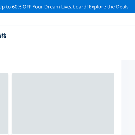
Up to 60% OFF Your Dream Liveaboard!
Explore the Deals
資格