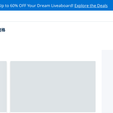
Up to 60% OFF Your Dream Liveaboard!
Explore the Deals
資格