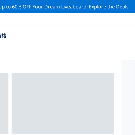
Up to 60% OFF Your Dream Liveaboard!
Explore the Deals
資格