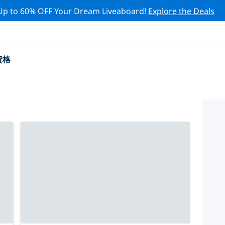
Up to 60% OFF Your Dream Liveaboard!
Explore the Deals
資格