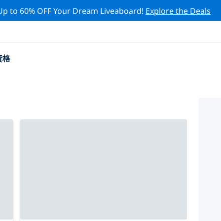
Up to 60% OFF Your Dream Liveaboard!
Explore the Deals
資格