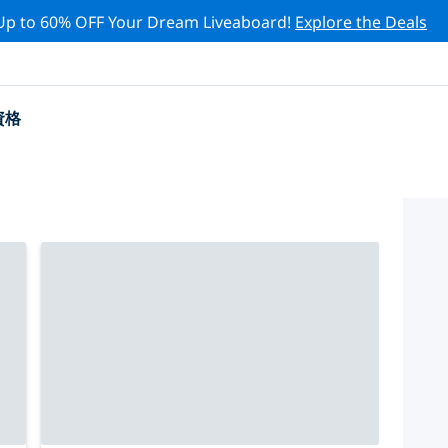
Up to 60% OFF Your Dream Liveaboard!
Explore the Deals
資格