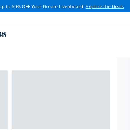
Up to 60% OFF Your Dream Liveaboard!
Explore the Deals
資格