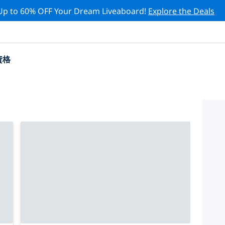
Up to 60% OFF Your Dream Liveaboard!
Explore the Deals
資格