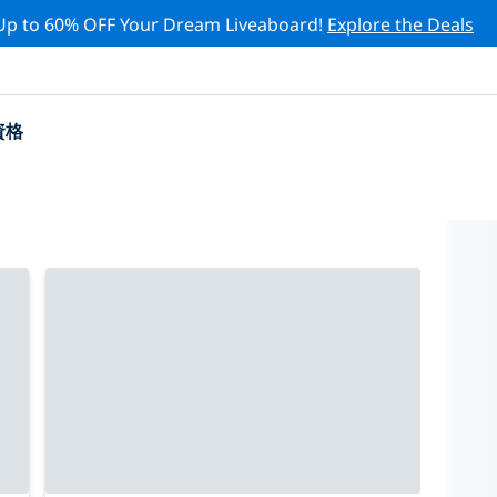
Up to 60% OFF Your Dream Liveaboard!
Explore the Deals
資格