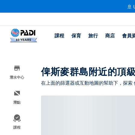
🚢 
課程
保育
旅行
商店
會員
俾斯麥群島附近的頂
潛水中心
在上面的篩選器或互動地圖的幫助下，探索
潛點
課程