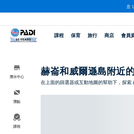
🚢 
課程
保育
旅行
商店
會員
赫崙和威爾遜島附近
潛水中心
在上面的篩選器或互動地圖的幫助下，探索
潛點
課程