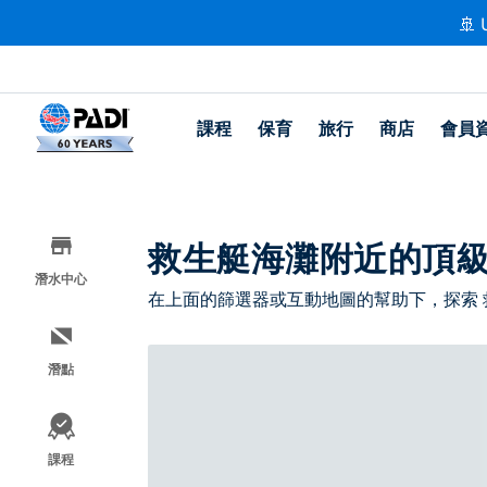
🚢 
課程
保育
旅行
商店
會員
救生艇海灘附近的頂
潛水中心
在上面的篩選器或互動地圖的幫助下，探索
潛點
課程