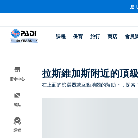
🚢 
課程
保育
旅行
商店
會員
拉斯維加斯附近的頂
潛水中心
在上面的篩選器或互動地圖的幫助下，探索
潛點
課程