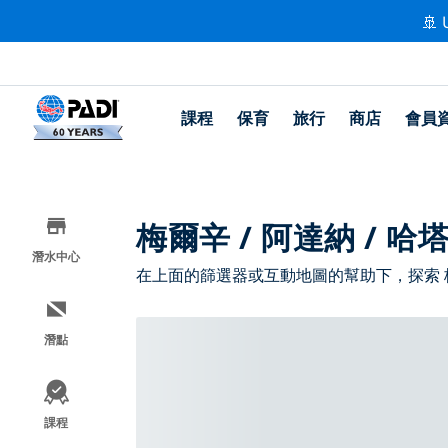
🚢 
課程
保育
旅行
商店
會員
梅爾辛 / 阿達納 /
潛水中心
在上面的篩選器或互動地圖的幫助下，探索 梅
潛點
課程