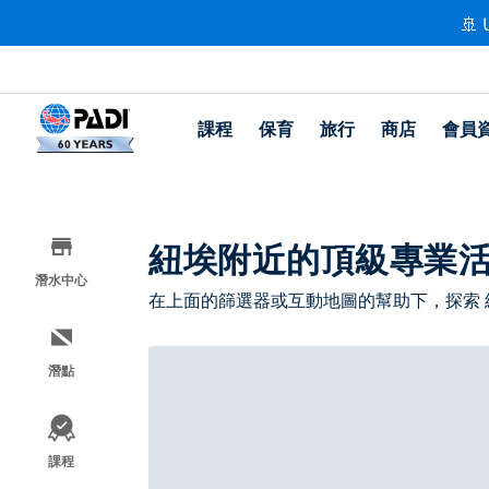
🚢 
課程
保育
旅行
商店
會員
紐埃附近的頂級專業
潛水中心
在上面的篩選器或互動地圖的幫助下，探索
潛點
課程