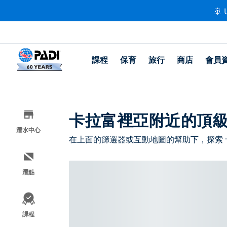
🚢 
課程
保育
旅行
商店
會員
卡拉富裡亞附近的頂
潛水中心
在上面的篩選器或互動地圖的幫助下，探索
潛點
課程