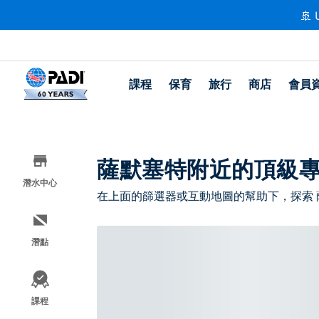
🚢 
課程
保育
旅行
商店
會員
薩默塞特附近的頂級
潛水中心
在上面的篩選器或互動地圖的幫助下，探索
潛點
課程