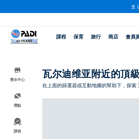
🚢 
課程
保育
旅行
商店
會員
瓦尔迪维亚附近的頂
潛水中心
在上面的篩選器或互動地圖的幫助下，探索
潛點
課程