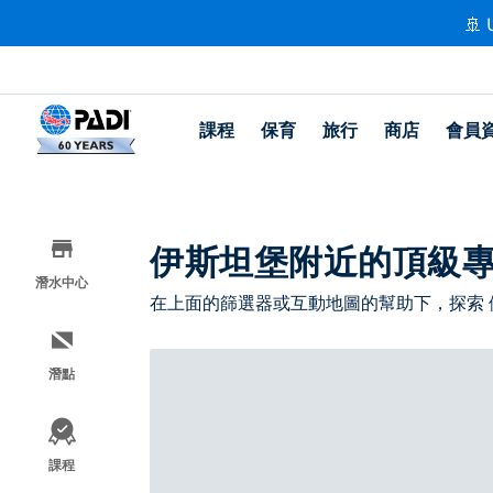
🚢 
課程
保育
旅行
商店
會員
伊斯坦堡附近的頂級
潛水中心
在上面的篩選器或互動地圖的幫助下，探索
潛點
課程