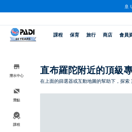
🚢 
課程
保育
旅行
商店
會員
直布羅陀附近的頂級
潛水中心
在上面的篩選器或互動地圖的幫助下，探索
潛點
課程