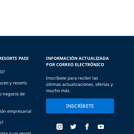
RESORTS PADI
INFORMACIÓN ACTUALIZADA
POR CORREO ELECTRÓNICO
DI?
Inscríbete para recibir las
uceo y resorts
últimas actualizaciones, ofertas y
mucho más.
o negocio de
INSCRÍBETE
ción empresarial
e?
ista o un resort