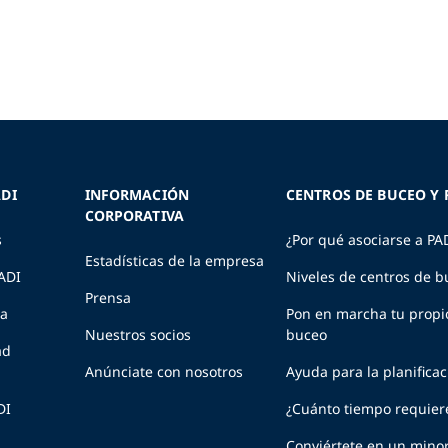
DI
INFORMACIÓN
CENTROS DE BUCEO Y 
CORPORATIVA
s
¿Por qué asociarse a PA
Estadísticas de la empresa
PADI
Niveles de centros de b
Prensa
ia
Pon en marcha tu propi
Nuestros socios
buceo
ad
Anúnciate con nosotros
Ayuda para la planifica
DI
¿Cuánto tiempo requier
Conviértete en un minor