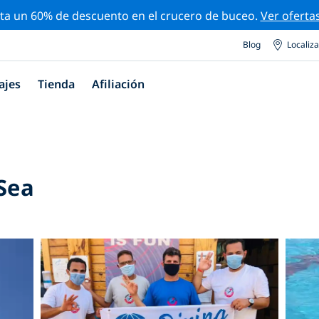
ta un 60% de descuento en el crucero de buceo.
Ver oferta
Blog
Localiz
ajes
Tienda
Afiliación
Sea