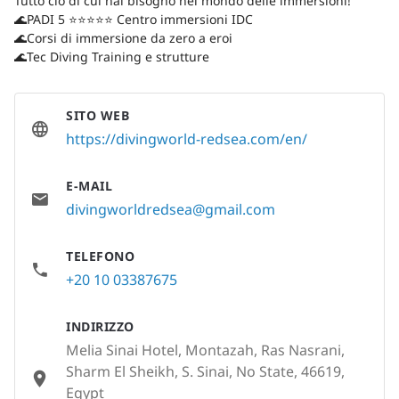
Tutto ciò di cui hai bisogno nel mondo delle immersioni!
🌊PADI 5 ⭐️⭐️⭐️⭐️⭐️ Centro immersioni IDC
🌊Corsi di immersione da zero a eroi
🌊Tec Diving Training e strutture
SITO WEB
https://divingworld-redsea.com/en/
E-MAIL
divingworldredsea@gmail.com
TELEFONO
+20 10 03387675
INDIRIZZO
Melia Sinai Hotel, Montazah, Ras Nasrani,
Sharm El Sheikh, S. Sinai, No State, 46619,
Egypt